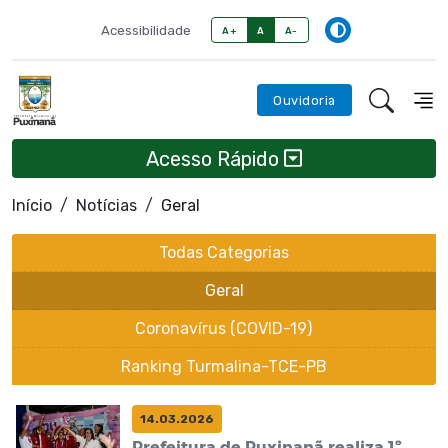
Acessibilidade
A+
A
A-
Ouvidoria
Acesso Rápido
Início
Notícias
Geral
Todas Categorias
Geral
Coronavírus (COVID-19)
Ranking Turmalina-TCE-PB
14.03.2026
Prefeitura de Puxinanã realiza 1º