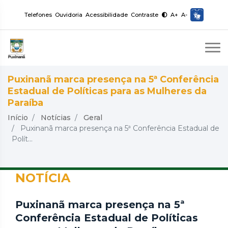
Telefones
Ouvidoria
Acessibilidade
Contraste
A+
A-
Puxinanã marca presença na 5ª Conferência
Estadual de Políticas para as Mulheres da
Paraíba
Início
Notícias
Geral
Puxinanã marca presença na 5ª Conferência Estadual de
Polít...
NOTÍCIA
Puxinanã marca presença na 5ª
Conferência Estadual de Políticas